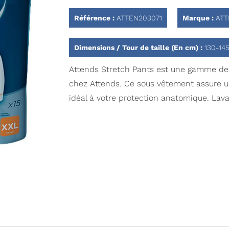
Référence :
ATTEN203071
Marque :
ATT
Dimensions / Tour de taille (En cm) :
130-14
Attends Stretch Pants est une gamme de
chez Attends. Ce sous vêtement assure u
idéal à votre protection anatomique. Lavab