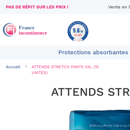
PAS DE RÉPIT SUR LES PRIX !
Vente en 
Aller
au
contenu
9.8
/10
353 AVIS
Protections absorbantes
Accueil
ATTENDS STRETCH PANTS XXL (15
UNITÉS)
ATTENDS STR
Passer
à
la
fin
de