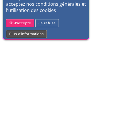
acceptez nos conditions générales et
l'utilisation des cookies
J'accepte
Je refuse
Plus d'informations
01 77 37 70 03
Service clientèle
Frais
À votre écoute de 9h à 17h.
Dès 100€ 
Du lundi au vendredi
Li