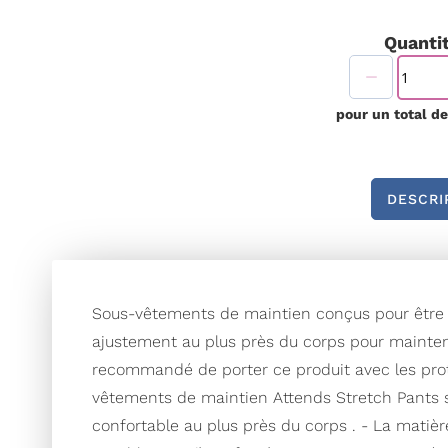
début
de
Quantit
la
Galerie
d’images
pour un total d
DESCRI
Sous-vêtements de maintien conçus pour être ut
ajustement au plus près du corps pour mainteni
recommandé de porter ce produit avec les prot
vêtements de maintien Attends Stretch Pants s
confortable au plus près du corps . - La matiè