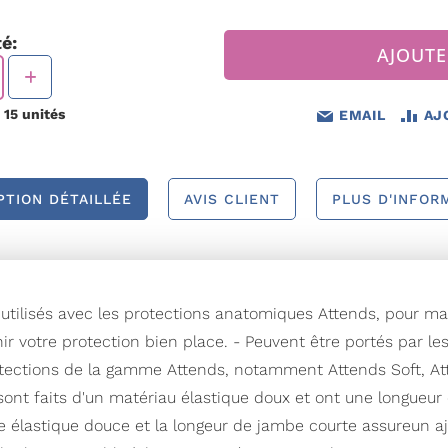
é:
AJOUTE
e
15
unités
EMAIL
AJ
PTION DÉTAILLÉE
AVIS CLIENT
PLUS D'INFOR
ilisés avec les protections anatomiques Attends, pour mai
r votre protection bien place. - Peuvent être portés par le
ections de la gamme Attends, notamment Attends Soft, Att
ont faits d'un matériau élastique doux et ont une longueu
re élastique douce et la longeur de jambe courte assureun a