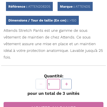
Galerie
d’images
Référence :
ATTEN208205
Marque :
ATTENDS
Dimensions / Tour de taille (En cm) :
>150
Attends Stretch Pants est une gamme de sous
vêtement de maintien de chez Attends. Ce sous
vêtement assure une mise en place et un maintien
idéal à votre protection anatomique. Lavable jusqu’à 25
fois.
Quantité:
pour un total de
3
unités