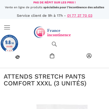
Aller
PAS DE RÉPIT SUR LES PRIX !
au
Vente en ligne de produits
spécialisés pour l’incontinence des adultes
contenu
Service client de 9h à 17h -
01 77 37 70 03
9.8
Chercher
/10
350 AVIS
ATTENDS STRETCH PANTS
COMFORT XXXL (3 UNITÉS)
Passer
à
la
fin