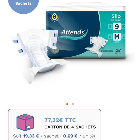
la
Sachets
galerie
d’images
Passer
au
77,32€ TTC
début
CARTON DE 4 SACHETS
de
Soit
19,33 €
/
sachet
(
0,69 €
/ unité)
la