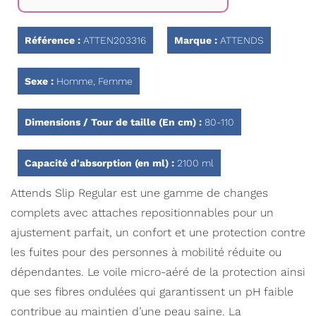
Galerie
d’images
Référence :
ATTEN203316
Marque :
ATTENDS
Sexe :
Homme, Femme
Dimensions / Tour de taille (En cm) :
80-110
Capacité d'absorption (en ml) :
2100 ml
Attends Slip Regular est une gamme de changes
complets avec attaches repositionnables pour un
ajustement parfait, un confort et une protection contre
les fuites pour des personnes à mobilité réduite ou
dépendantes. Le voile micro-aéré de la protection ainsi
que ses fibres ondulées qui garantissent un pH faible
contribue au maintien d’une peau saine. La