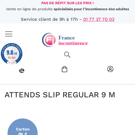
Aller
PAS DE RÉPIT SUR LES PRIX !
au
Vente en ligne de produits
spécialisés pour l’incontinence des adultes
contenu
Service client de 9h à 17h -
01 77 37 70 03
9.8
Chercher
/10
351 AVIS
ATTENDS SLIP REGULAR 9 M
Passer
à
la
fin
Carton
de
de 4