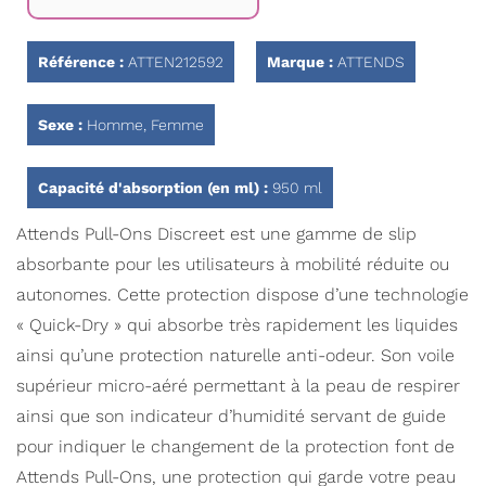
la
Galerie
d’images
Référence :
ATTEN212592
Marque :
ATTENDS
Sexe :
Homme, Femme
Capacité d'absorption (en ml) :
950 ml
Attends Pull-Ons Discreet est une gamme de slip
absorbante pour les utilisateurs à mobilité réduite ou
autonomes. Cette protection dispose d’une technologie
« Quick-Dry » qui absorbe très rapidement les liquides
ainsi qu’une protection naturelle anti-odeur. Son voile
supérieur micro-aéré permettant à la peau de respirer
ainsi que son indicateur d’humidité servant de guide
pour indiquer le changement de la protection font de
Attends Pull-Ons, une protection qui garde votre peau