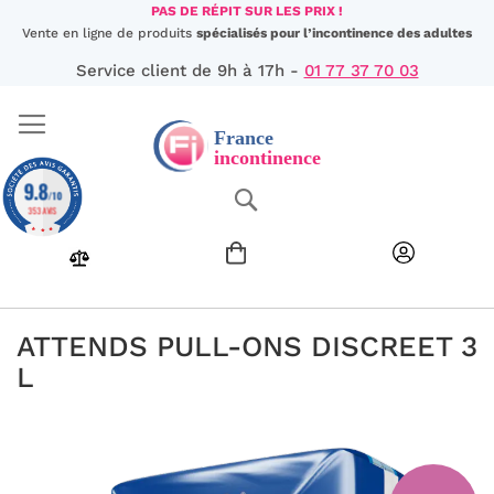
Aller
PAS DE RÉPIT SUR LES PRIX !
au
Vente en ligne de produits
spécialisés pour l’incontinence des adultes
contenu
Service client de 9h à 17h -
01 77 37 70 03
9.8
Chercher
/10
353 AVIS
ATTENDS PULL-ONS DISCREET 3
L
Passer
à
la
fin