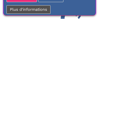
Plus d'informations
01 77 37 70 03
Service clientèle
À votre écoute de 9h à 17h.
Du lundi au vendredi
Frais de port