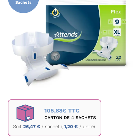
Sachets
la
galerie
d’images
Passer
au
105,88€ TTC
début
CARTON DE 4 SACHETS
de
Soit
26,47 €
/
sachet
(
1,20 €
/ unité)
la
Galerie
d’images