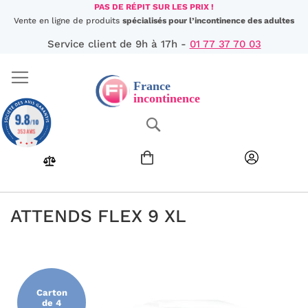
Aller
PAS DE RÉPIT SUR LES PRIX !
au
Vente en ligne de produits
spécialisés pour l’incontinence des adultes
contenu
Service client de 9h à 17h -
01 77 37 70 03
9.8
Chercher
/10
353 AVIS
ATTENDS FLEX 9 XL
Passer
à
la
fin
Carton
de
de 4