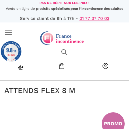
Aller
PAS DE RÉPIT SUR LES PRIX !
au
Vente en ligne de produits
spécialisés pour l’incontinence des adultes
contenu
Service client de 9h à 17h -
01 77 37 70 03
9.8
Chercher
/10
351 AVIS
ATTENDS FLEX 8 M
Passer
à
la
fin
PROMO
de