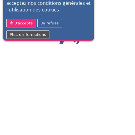
acceptez nos conditions générales et
l'utilisation des cookies
J'accepte
Je refuse
Plus d'informations
01 77 37 70 03
Service clientèle
À votre écoute de 9h à 17h.
Du lundi au vendredi