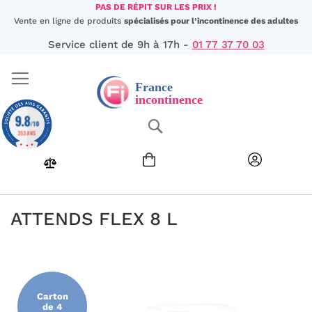
Aller
PAS DE RÉPIT SUR LES PRIX !
au
Vente en ligne de produits
spécialisés pour l’incontinence des adultes
contenu
Service client de 9h à 17h -
01 77 37 70 03
9.8
Chercher
/10
353 AVIS
ATTENDS FLEX 8 L
Passer
à
la
fin
Carton
de
de 4