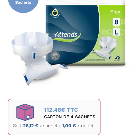
Sachets
la
galerie
d’images
Passer
au
112,48€ TTC
début
CARTON DE 4 SACHETS
de
Soit
28,12 €
/
sachet
(
1,00 €
/ unité)
la
Galerie
d’images