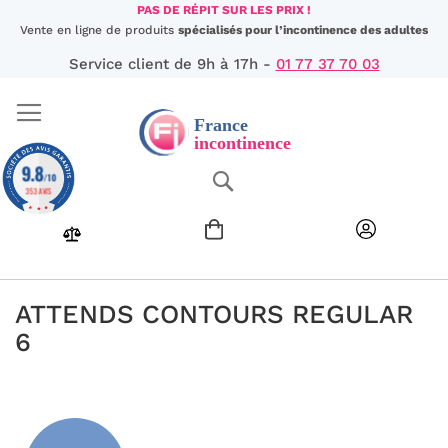
Aller
PAS DE RÉPIT SUR LES PRIX !
au
Vente en ligne de produits
spécialisés pour l’incontinence des adultes
contenu
Service client de 9h à 17h -
01 77 37 70 03
9.8
Chercher
/10
353 AVIS
ATTENDS CONTOURS REGULAR
6
Passer
à
la
fin