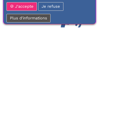
J'accepte
Je refuse
Plus d'informations
01 77 37 70 03
Service clientèle
À votre écoute de 9h à 17h.
Du lundi au vendredi