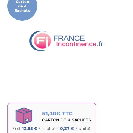
Carton
de
de 4
Sachets
la
galerie
d’images
Passer
au
51,40€ TTC
début
CARTON DE 4 SACHETS
de
Soit
12,85 €
/
sachet
(
0,37 €
/ unité)
la