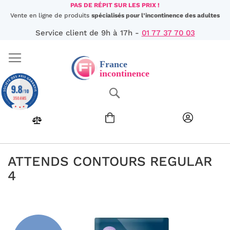
Aller
PAS DE RÉPIT SUR LES PRIX !
au
Vente en ligne de produits
spécialisés pour l’incontinence des adultes
contenu
Service client de 9h à 17h -
01 77 37 70 03
9.8
Chercher
/10
350 AVIS
ATTENDS CONTOURS REGULAR
4
Passer
à
la
fin