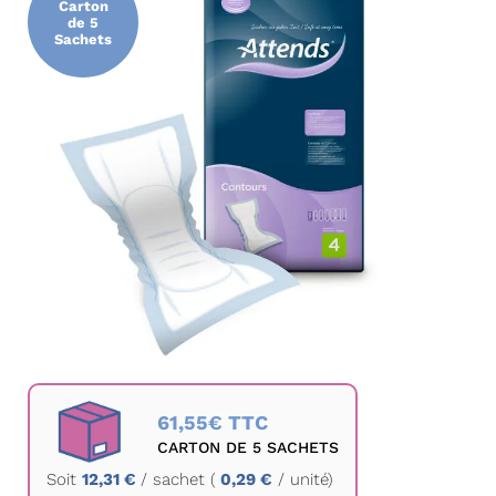
Carton
de
de 5
Sachets
la
galerie
d’images
Passer
au
61,55€ TTC
début
CARTON DE 5 SACHETS
de
Soit
12,31 €
/
sachet
(
0,29 €
/ unité)
la