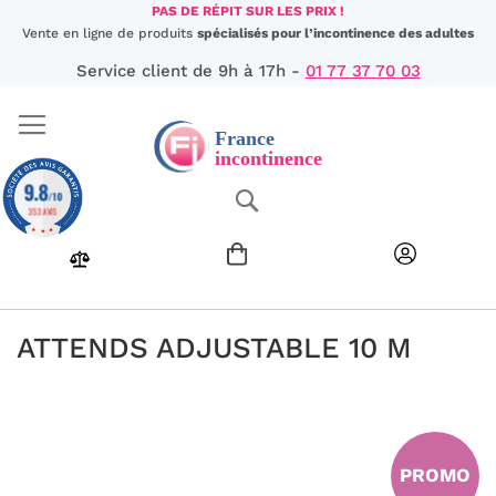
Aller
PAS DE RÉPIT SUR LES PRIX !
au
Vente en ligne de produits
spécialisés pour l’incontinence des adultes
contenu
Service client de 9h à 17h -
01 77 37 70 03
9.8
Chercher
/10
353 AVIS
ATTENDS ADJUSTABLE 10 M
Passer
à
la
fin
PROMO
de