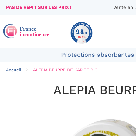
PAS DE RÉPIT SUR LES PRIX !
Vente en 
Aller
au
contenu
9.8
/10
350 AVIS
Protections absorbantes
Accueil
ALEPIA BEURRE DE KARITE BIO
ALEPIA BEUR
Passer
à
la
fin
de
la