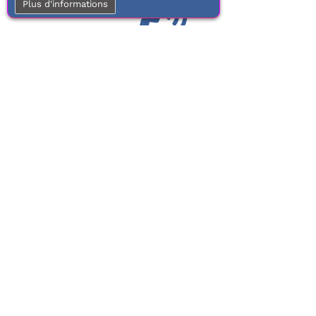
Plus d'informations
01 77 37 70 03
Service clientèle
À votre écoute de 9h à 17h.
Du lundi au vendredi
Frais de port
offerts