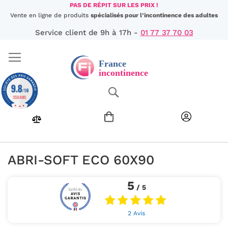
Aller
PAS DE RÉPIT SUR LES PRIX !
au
Vente en ligne de produits
spécialisés pour l’incontinence des adultes
contenu
Service client de 9h à 17h -
01 77 37 70 03
9.8
Chercher
/10
350 AVIS
ABRI-SOFT ECO 60X90
5
/ 5
2 Avis