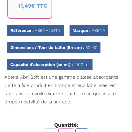
au
11,49€ TTC
début
de
la
Galerie
d’images
Référence :
ABENA254118
Marque :
ABENA
Dimensions / Tour de taille (En cm) :
60x90
Capacité d'absorption (en ml) :
1000 ml
Abena Abri Soft est une gamme d’alèse absorbante.
Cette alèse produit en France et éco labellisée, est
faite avec un voile externe plastique ce qui assure
l’imperméabilité de la surface.
Quantité: