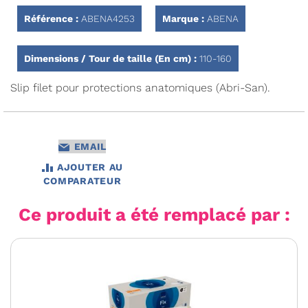
Galerie
d’images
Référence :
ABENA4253
Marque :
ABENA
Dimensions / Tour de taille (En cm) :
110-160
Slip filet pour protections anatomiques (Abri-San).
EMAIL
AJOUTER AU
COMPARATEUR
Ce produit a été remplacé par :