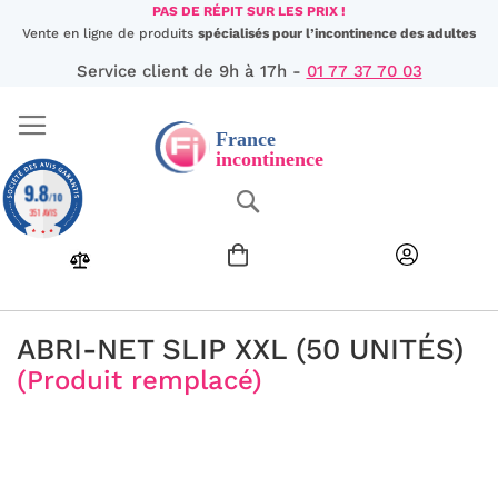
Aller
PAS DE RÉPIT SUR LES PRIX !
au
Vente en ligne de produits
spécialisés pour l’incontinence des adultes
contenu
Service client de 9h à 17h -
01 77 37 70 03
9.8
Chercher
/10
351 AVIS
ABRI-NET SLIP XXL (50 UNITÉS)
(Produit remplacé)
Passer
à
la
fin