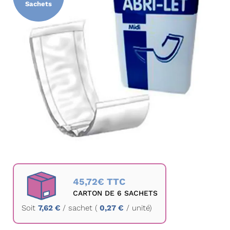
Sachets
la
galerie
d’images
Passer
au
45,72€ TTC
début
CARTON DE 6 SACHETS
de
Soit
7,62 €
/
sachet
(
0,27 €
/ unité)
la
Galerie
d’images