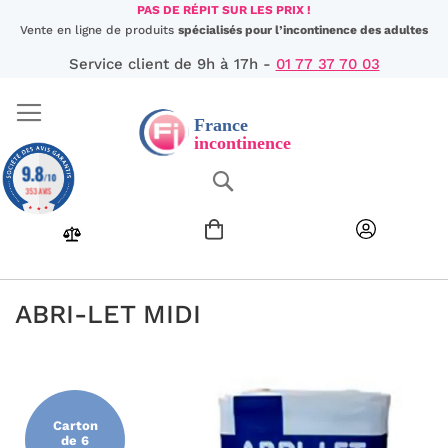
Aller
PAS DE RÉPIT SUR LES PRIX !
au
Vente en ligne de produits
spécialisés pour l’incontinence des adultes
contenu
Service client de 9h à 17h -
01 77 37 70 03
9.8
Chercher
/10
353 AVIS
ABRI-LET MIDI
Passer
à
la
fin
Carton
de
de 6