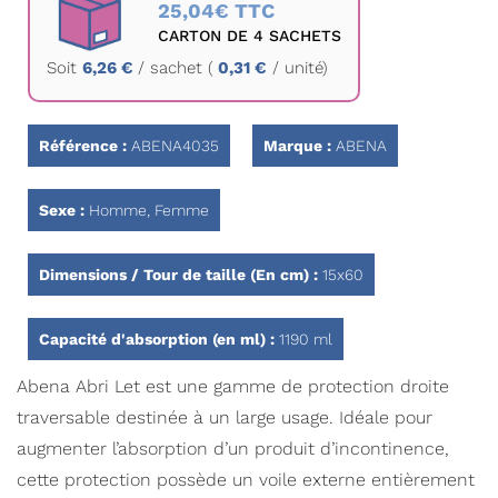
au
25,04€ TTC
début
CARTON DE 4 SACHETS
de
Soit
6,26 €
/
sachet
(
0,31 €
/ unité)
la
Galerie
d’images
Référence :
ABENA4035
Marque :
ABENA
Sexe :
Homme, Femme
Dimensions / Tour de taille (En cm) :
15x60
Capacité d'absorption (en ml) :
1190 ml
Abena Abri Let est une gamme de protection droite
traversable destinée à un large usage. Idéale pour
augmenter l’absorption d’un produit d’incontinence,
cette protection possède un voile externe entièrement