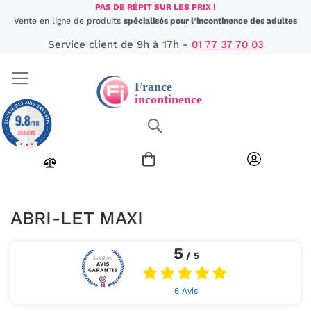
Aller
PAS DE RÉPIT SUR LES PRIX !
au
Vente en ligne de produits
spécialisés pour l’incontinence des adultes
contenu
Service client de 9h à 17h -
01 77 37 70 03
9.8
Chercher
/10
350 AVIS
ABRI-LET MAXI
5
/ 5
6 Avis