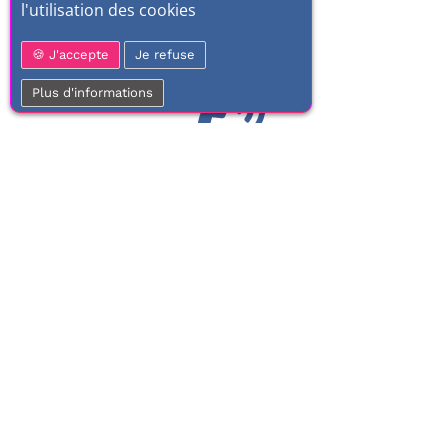
l'utilisation des cookies
J'accepte
Je refuse
Plus d'informations
01 77 37 70 03
Service clientèle
À votre écoute de 9h à 17h.
Du lundi au vendredi