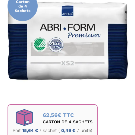
Carton
de
de 4
Sachets
la
galerie
d’images
Passer
au
62,56€ TTC
début
CARTON DE 4 SACHETS
de
Soit
15,64 €
/
sachet
(
0,49 €
/ unité)
la