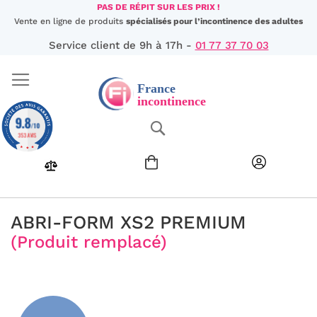
Aller
PAS DE RÉPIT SUR LES PRIX !
au
Vente en ligne de produits
spécialisés pour l’incontinence des adultes
contenu
Service client de 9h à 17h -
01 77 37 70 03
9.8
Chercher
/10
353 AVIS
ABRI-FORM XS2 PREMIUM
(Produit remplacé)
Passer
à
la
fin