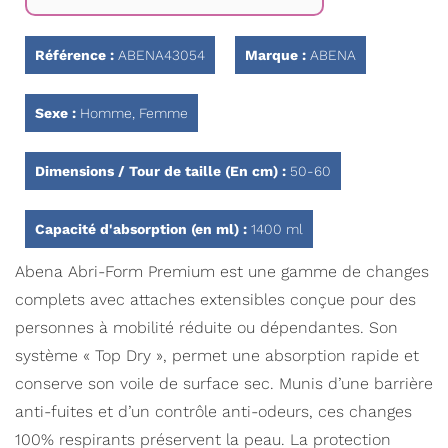
Galerie
d’images
Référence :
ABENA43054
Marque :
ABENA
Sexe :
Homme, Femme
Dimensions / Tour de taille (En cm) :
50-60
Capacité d'absorption (en ml) :
1400 ml
Abena Abri-Form Premium est une gamme de changes
complets avec attaches extensibles conçue pour des
personnes à mobilité réduite ou dépendantes. Son
système « Top Dry », permet une absorption rapide et
conserve son voile de surface sec. Munis d’une barrière
anti-fuites et d’un contrôle anti-odeurs, ces changes
100% respirants préservent la peau. La protection