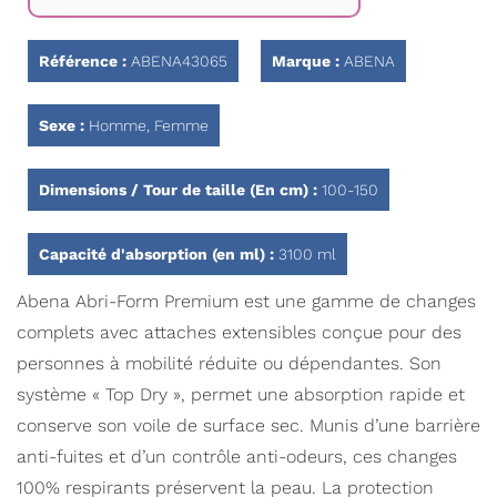
Galerie
d’images
Référence :
ABENA43065
Marque :
ABENA
Sexe :
Homme, Femme
Dimensions / Tour de taille (En cm) :
100-150
Capacité d'absorption (en ml) :
3100 ml
Abena Abri-Form Premium est une gamme de changes
complets avec attaches extensibles conçue pour des
personnes à mobilité réduite ou dépendantes. Son
système « Top Dry », permet une absorption rapide et
conserve son voile de surface sec. Munis d’une barrière
anti-fuites et d’un contrôle anti-odeurs, ces changes
100% respirants préservent la peau. La protection