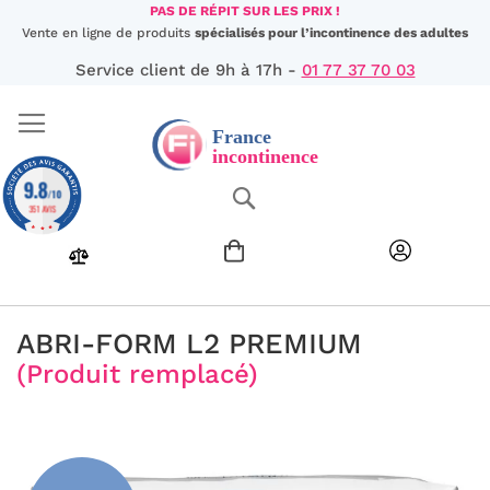
Aller
PAS DE RÉPIT SUR LES PRIX !
au
Vente en ligne de produits
spécialisés pour l’incontinence des adultes
contenu
Service client de 9h à 17h -
01 77 37 70 03
9.8
Chercher
/10
351 AVIS
ABRI-FORM L2 PREMIUM
(Produit remplacé)
Passer
à
la
fin