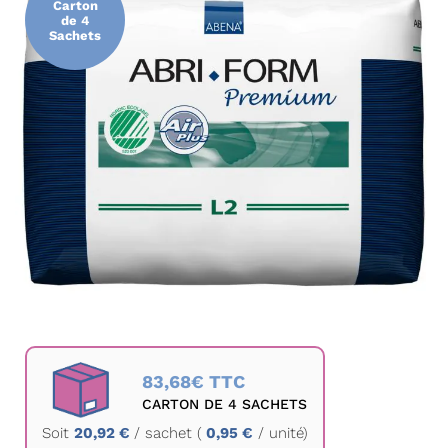
Carton
de
de 4
Sachets
la
galerie
d’images
Passer
au
83,68€ TTC
début
CARTON DE 4 SACHETS
de
Soit
20,92 €
/
sachet
(
0,95 €
/ unité)
la