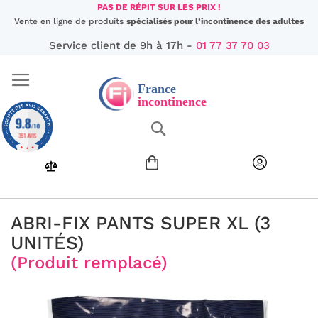
Aller
PAS DE RÉPIT SUR LES PRIX !
au
Vente en ligne de produits
spécialisés pour l’incontinence des adultes
contenu
Service client de 9h à 17h -
01 77 37 70 03
9.8
Chercher
/10
351 AVIS
ABRI-FIX PANTS SUPER XL (3
UNITÉS)
(Produit remplacé)
Passer
à