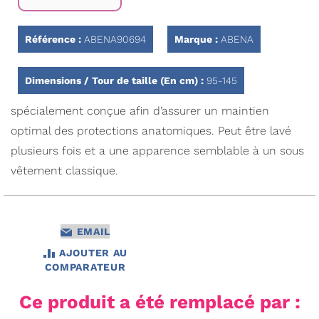
la
Galerie
d’images
Référence :
ABENA90694
Marque :
ABENA
Dimensions / Tour de taille (En cm) :
95-145
spécialement conçue afin d’assurer un maintien
optimal des protections anatomiques. Peut être lavé
plusieurs fois et a une apparence semblable à un sous
vêtement classique.
EMAIL
AJOUTER AU
COMPARATEUR
Ce produit a été remplacé par :