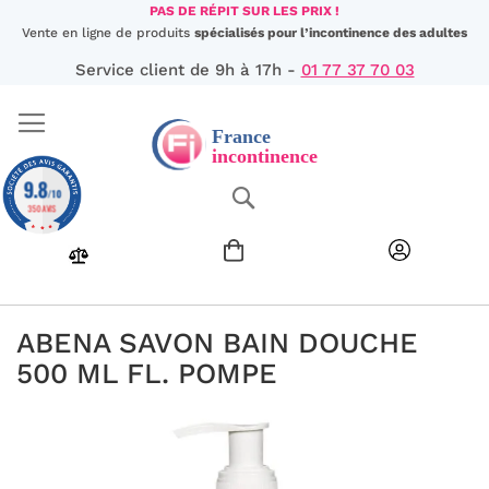
Aller
PAS DE RÉPIT SUR LES PRIX !
au
Vente en ligne de produits
spécialisés pour l’incontinence des adultes
contenu
Service client de 9h à 17h -
01 77 37 70 03
9.8
Chercher
/10
350 AVIS
ABENA SAVON BAIN DOUCHE
500 ML FL. POMPE
Passer
à
la
fin