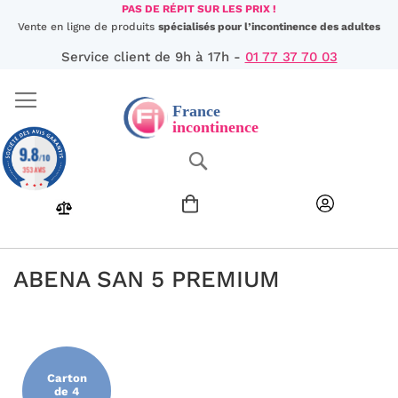
Aller
PAS DE RÉPIT SUR LES PRIX !
au
Vente en ligne de produits
spécialisés pour l’incontinence des adultes
contenu
Service client de 9h à 17h -
01 77 37 70 03
9.8
Chercher
/10
353 AVIS
ABENA SAN 5 PREMIUM
Passer
à
la
fin
Carton
de
de 4