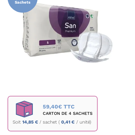
Sachets
la
galerie
d’images
Passer
au
59,40€ TTC
début
CARTON DE 4 SACHETS
de
Soit
14,85 €
/
sachet
(
0,41 €
/ unité)
la
Galerie
d’images