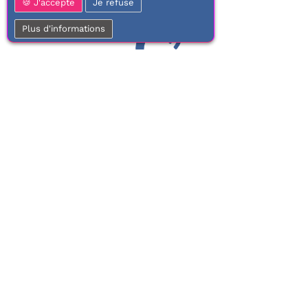
J'accepte
Je refuse
Plus d'informations
01 77 37 70 03
Service clientèle
À votre écoute de 9h à 17h.
Du lundi au vendredi
Frais de port