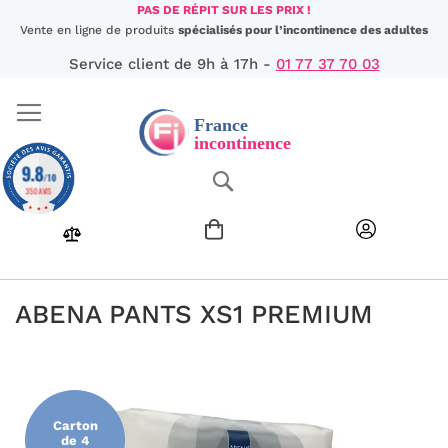
Aller
PAS DE RÉPIT SUR LES PRIX !
au
Vente en ligne de produits
spécialisés pour l’incontinence des adultes
contenu
Service client de 9h à 17h -
01 77 37 70 03
9.8
Chercher
/10
350 AVIS
ABENA PANTS XS1 PREMIUM
Passer
à
la
fin
Carton
de
de 4