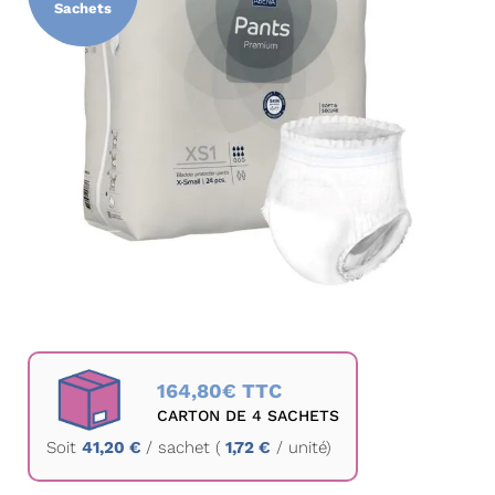
Sachets
la
galerie
d’images
Passer
au
164,80€ TTC
début
CARTON DE 4 SACHETS
de
Soit
41,20 €
/
sachet
(
1,72 €
/ unité)
la
Galerie
d’images