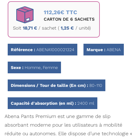
Passer
au
112,26€ TTC
début
CARTON DE 6 SACHETS
de
Soit
18,71 €
/
sachet
(
1,25 €
/ unité)
la
Galerie
d’images
Référence :
ABENA1000021324
Marque :
ABENA
Sexe :
Homme, Femme
Dimensions / Tour de taille (En cm) :
80-110
Capacité d'absorption (en ml) :
2400 ml
Abena Pants Premium est une gamme de slip
absorbant moderne pour les utilisateurs à mobilité
réduite ou autonomes. Elle dispose d’une technologie «