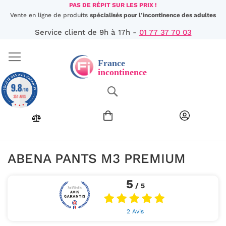
Aller
PAS DE RÉPIT SUR LES PRIX !
au
Vente en ligne de produits
spécialisés pour l’incontinence des adultes
contenu
Service client de 9h à 17h -
01 77 37 70 03
9.8
Chercher
/10
351 AVIS
ABENA PANTS M3 PREMIUM
5
/ 5
2 Avis