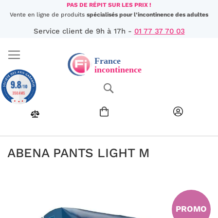
Aller
PAS DE RÉPIT SUR LES PRIX !
au
Vente en ligne de produits
spécialisés pour l’incontinence des adultes
contenu
Service client de 9h à 17h -
01 77 37 70 03
9.8
Chercher
/10
350 AVIS
ABENA PANTS LIGHT M
Passer
à
la
fin
PROMO
de