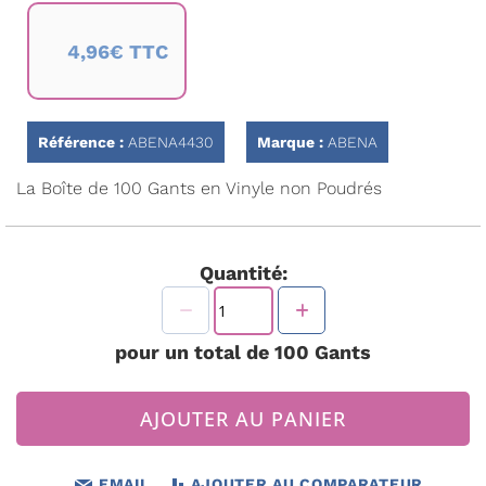
Passer
au
4,96€ TTC
début
de
la
Galerie
d’images
Référence :
ABENA4430
Marque :
ABENA
La Boîte de 100 Gants en Vinyle non Poudrés
Quantité:
pour un total de
100
Gants
AJOUTER AU PANIER
EMAIL
AJOUTER AU COMPARATEUR