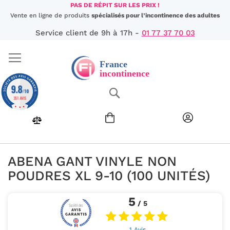
Aller
PAS DE RÉPIT SUR LES PRIX !
au
Vente en ligne de produits
spécialisés pour l’incontinence des adultes
contenu
Service client de 9h à 17h -
01 77 37 70 03
9.8
Chercher
/10
351 AVIS
ABENA GANT VINYLE NON
POUDRES XL 9-10 (100 UNITÉS)
5
/ 5
1 Avis