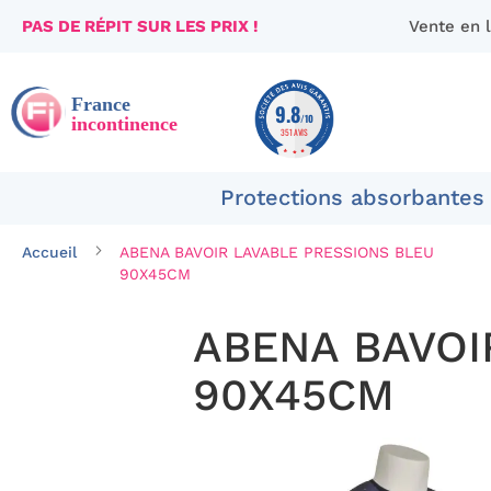
PAS DE RÉPIT SUR LES PRIX !
Vente en 
Aller
au
contenu
9.8
/10
351 AVIS
Protections absorbantes
Accueil
ABENA BAVOIR LAVABLE PRESSIONS BLEU
90X45CM
ABENA BAVOI
90X45CM
Passer
à
la