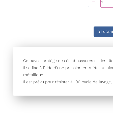
Galerie
d’images
DESCRI
Ce bavoir protège des éclaboussures et des tâ
Il se fixe à l’aide d’une pression en métal au 
métallique.
Il est prévu pour résister à 100 cycle de lavage