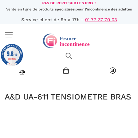
Aller
PAS DE RÉPIT SUR LES PRIX !
au
Vente en ligne de produits
spécialisés pour l’incontinence des adultes
contenu
Service client de 9h à 17h -
01 77 37 70 03
9.8
Chercher
/10
350 AVIS
A&D UA-611 TENSIOMETRE BRAS
Passer
à
la
fin
de